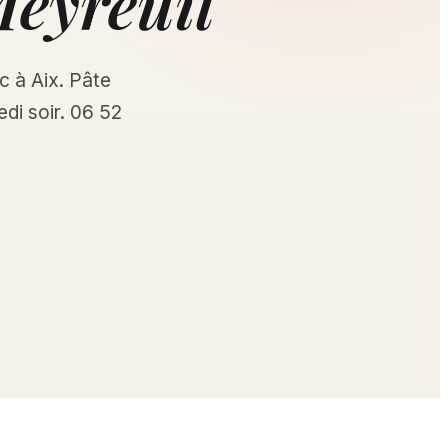
Meyreuil
c à Aix. Pâte
edi soir. 06 52