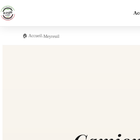
Ac
🏠 Accueil
›
Meyreuil