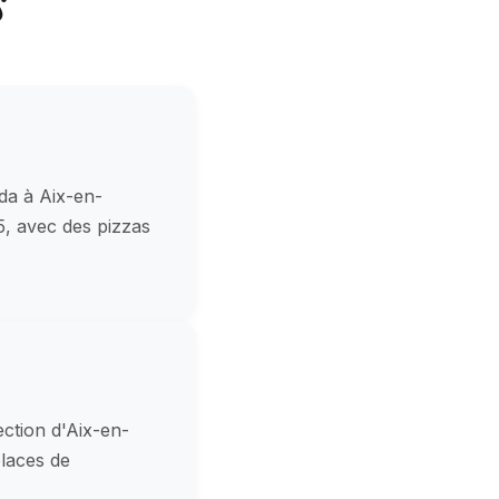
s
da à Aix-en-
5, avec des pizzas
ection d'Aix-en-
places de