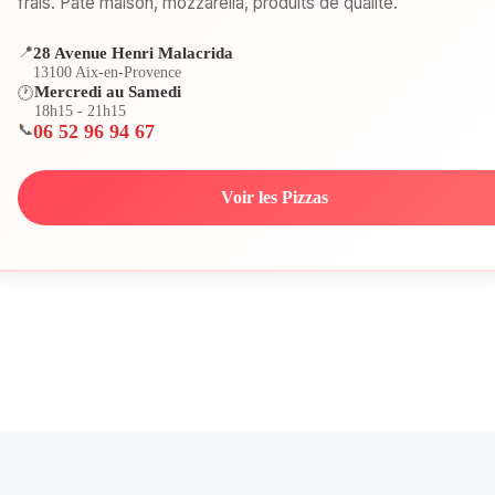
frais. Pâte maison, mozzarella, produits de qualité.
📍
28 Avenue Henri Malacrida
13100 Aix-en-Provence
Mercredi au Samedi
🕐
18h15 - 21h15
📞
06 52 96 94 67
Voir les Pizzas