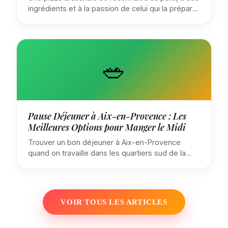
ingrédients et à la passion de celui qui la prépare.
À Aix-en-Provence, IL GUSTO DI MARCO
perpétue cette tradition avec des pizzas
préparées chaque jour à partir de produits frais
italiens.
🥗
Pause Déjeuner à Aix-en-Provence : Les
Meilleures Options pour Manger le Midi
Trouver un bon déjeuner à Aix-en-Provence
quand on travaille dans les quartiers sud de la
ville n'est pas toujours simple. Entre les
restaurants bondés du centre et la restauration
rapide sans saveur, il existe pourtant des
alternatives savoureuses et accessibles.
VOIR TOUS LES ARTICLES