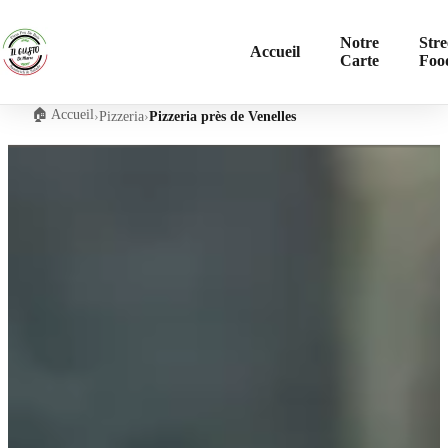
Notre
Stre
Accueil
Carte
Foo
🏠 Accueil
›
Pizzeria
›
Pizzeria près de Venelles